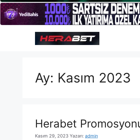
İçeriğe
atla
Ay:
Kasım 2023
Herabet Promosyon
Kasım 29, 2023
Yazarı:
admin