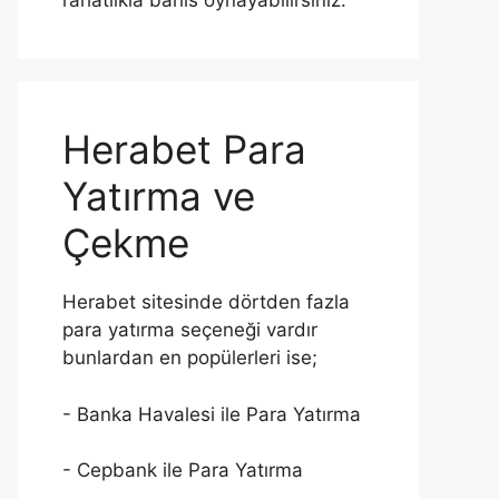
rahatlıkla bahis oynayabilirsiniz.
Herabet Para
Yatırma ve
Çekme
Herabet sitesinde dörtden fazla
para yatırma seçeneği vardır
bunlardan en popülerleri ise;
- Banka Havalesi ile Para Yatırma
- Cepbank ile Para Yatırma