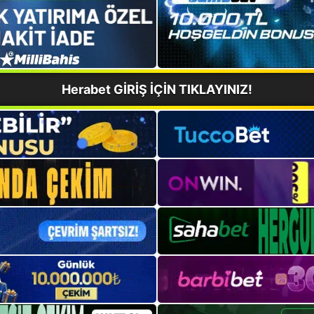
Herabet GİRİŞ İÇİN TIKLAYINIZ!