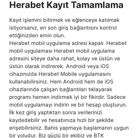
Herabet Kayıt Tamamlama
Kayıt işlemini bitirmek ve eğlenceye katılmak
istiyorsanız, en son giriş bağlantısını kontrol
ettiğinizden emin olun.
Herabet mobil uygulama adresi kapalı. Herabet
mobil uygulaması Herabet mobil uygulama
adresini siteye daha rahat, kolay ve üstün ve
üstün olarak indirerek. Android veya iOS
cihazınızda Herabet Mobile uygulamasını
kullanabilirsiniz. Hem Android hem de iOS
cihazlarında çalışan bağlantıları tıklayarak
programı hemen indirmek iyi bir fikirdir. Sadece
mobil uygulamayı indirin ve bir hesap oluşturun.
İlk kez giriş yaptıktan sonra verilerinizi
kaydedebilir ve hesabınıza hızlı bir şekilde
erişebilirsiniz. Bahis yapmaya başlamanın uygun
bir yoludur. Biz güçlü bir ekibiz ve BTK