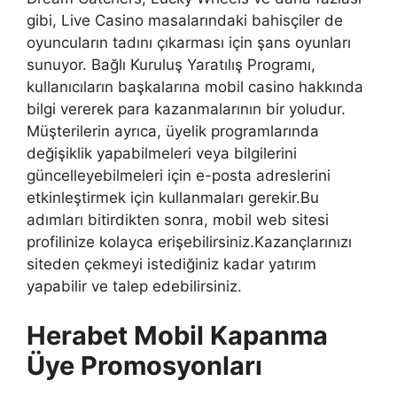
gibi, Live Casino masalarındaki bahisçiler de
oyuncuların tadını çıkarması için şans oyunları
sunuyor. Bağlı Kuruluş Yaratılış Programı,
kullanıcıların başkalarına mobil casino hakkında
bilgi vererek para kazanmalarının bir yoludur.
Müşterilerin ayrıca, üyelik programlarında
değişiklik yapabilmeleri veya bilgilerini
güncelleyebilmeleri için e-posta adreslerini
etkinleştirmek için kullanmaları gerekir.Bu
adımları bitirdikten sonra, mobil web sitesi
profilinize kolayca erişebilirsiniz.Kazançlarınızı
siteden çekmeyi istediğiniz kadar yatırım
yapabilir ve talep edebilirsiniz.
Herabet Mobil Kapanma
Üye Promosyonları