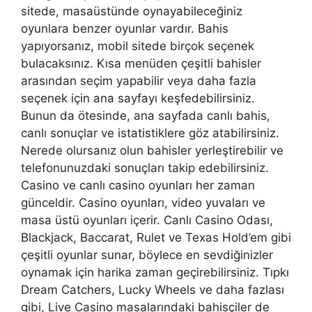
sitede, masaüstünde oynayabileceğiniz
oyunlara benzer oyunlar vardır. Bahis
yapıyorsanız, mobil sitede birçok seçenek
bulacaksınız. Kısa menüden çeşitli bahisler
arasından seçim yapabilir veya daha fazla
seçenek için ana sayfayı keşfedebilirsiniz.
Bunun da ötesinde, ana sayfada canlı bahis,
canlı sonuçlar ve istatistiklere göz atabilirsiniz.
Nerede olursanız olun bahisler yerleştirebilir ve
telefonunuzdaki sonuçları takip edebilirsiniz.
Casino ve canlı casino oyunları her zaman
günceldir. Casino oyunları, video yuvaları ve
masa üstü oyunları içerir. Canlı Casino Odası,
Blackjack, Baccarat, Rulet ve Texas Hold’em gibi
çeşitli oyunlar sunar, böylece en sevdiğinizler
oynamak için harika zaman geçirebilirsiniz. Tıpkı
Dream Catchers, Lucky Wheels ve daha fazlası
gibi, Live Casino masalarındaki bahisçiler de