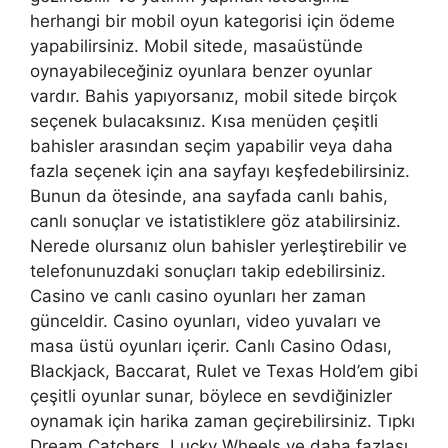
herhangi bir mobil oyun kategorisi için ödeme
yapabilirsiniz. Mobil sitede, masaüstünde
oynayabileceğiniz oyunlara benzer oyunlar
vardır. Bahis yapıyorsanız, mobil sitede birçok
seçenek bulacaksınız. Kısa menüden çeşitli
bahisler arasından seçim yapabilir veya daha
fazla seçenek için ana sayfayı keşfedebilirsiniz.
Bunun da ötesinde, ana sayfada canlı bahis,
canlı sonuçlar ve istatistiklere göz atabilirsiniz.
Nerede olursanız olun bahisler yerleştirebilir ve
telefonunuzdaki sonuçları takip edebilirsiniz.
Casino ve canlı casino oyunları her zaman
günceldir. Casino oyunları, video yuvaları ve
masa üstü oyunları içerir. Canlı Casino Odası,
Blackjack, Baccarat, Rulet ve Texas Hold’em gibi
çeşitli oyunlar sunar, böylece en sevdiğinizler
oynamak için harika zaman geçirebilirsiniz. Tıpkı
Dream Catchers, Lucky Wheels ve daha fazlası