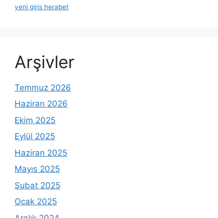
yeni giris herabet
Arşivler
Temmuz 2026
Haziran 2026
Ekim 2025
Eylül 2025
Haziran 2025
Mayıs 2025
Şubat 2025
Ocak 2025
Aralık 2024