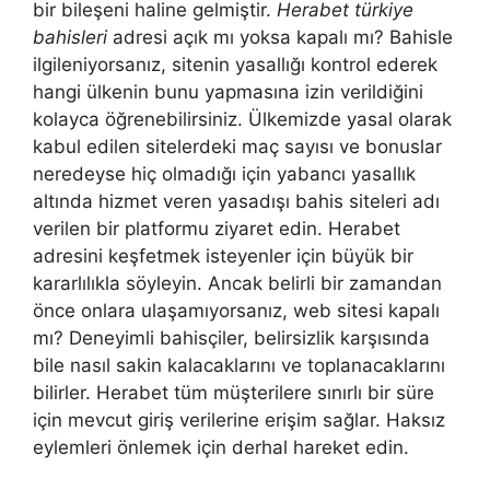
bir bileşeni haline gelmiştir.
Herabet türkiye
bahisleri
adresi açık mı yoksa kapalı mı? Bahisle
ilgileniyorsanız, sitenin yasallığı kontrol ederek
hangi ülkenin bunu yapmasına izin verildiğini
kolayca öğrenebilirsiniz. Ülkemizde yasal olarak
kabul edilen sitelerdeki maç sayısı ve bonuslar
neredeyse hiç olmadığı için yabancı yasallık
altında hizmet veren yasadışı bahis siteleri adı
verilen bir platformu ziyaret edin. Herabet
adresini keşfetmek isteyenler için büyük bir
kararlılıkla söyleyin. Ancak belirli bir zamandan
önce onlara ulaşamıyorsanız, web sitesi kapalı
mı? Deneyimli bahisçiler, belirsizlik karşısında
bile nasıl sakin kalacaklarını ve toplanacaklarını
bilirler. Herabet tüm müşterilere sınırlı bir süre
için mevcut giriş verilerine erişim sağlar. Haksız
eylemleri önlemek için derhal hareket edin.