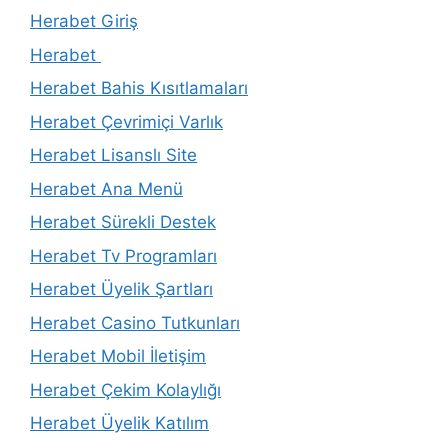
Herabet Giriş
Herabet
Herabet Bahis Kısıtlamaları
Herabet Çevrimiçi Varlık
Herabet Lisanslı Site
Herabet Ana Menü
Herabet Sürekli Destek
Herabet Tv Programları
Herabet Üyelik Şartları
Herabet Casino Tutkunları
Herabet Mobil İletişim
Herabet Çekim Kolaylığı
Herabet Üyelik Katılım