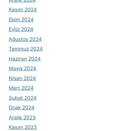
Kasım 2024
Ekim 2024
Eylül 2024
Ağustos 2024
Temmuz 2024
Haziran 2024
Mayıs 2024
Nisan 2024
Mart 2024
Şubat 2024
Ocak 2024
Aralık 2023
Kasım 2023