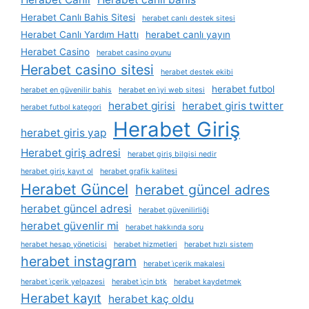
Herabet Canlı Bahis Sitesi
herabet canlı destek sitesi
Herabet Canlı Yardım Hattı
herabet canlı yayın
Herabet Casino
herabet casino oyunu
Herabet casino sitesi
herabet destek ekibi
herabet futbol
herabet en güvenilir bahis
herabet en i̇yi web sitesi
herabet girisi
herabet giris twitter
herabet futbol kategori
Herabet Giriş
herabet giris yap
Herabet giriş adresi
herabet giriş bilgisi nedir
herabet giriş kayıt ol
herabet grafik kalitesi
Herabet Güncel
herabet güncel adres
herabet güncel adresi
herabet güvenilirliği
herabet güvenlir mi
herabet hakkında soru
herabet hesap yöneticisi
herabet hizmetleri
herabet hızlı sistem
herabet instagram
herabet i̇çerik makalesi
herabet i̇çerik yelpazesi
herabet i̇çin btk
herabet kaydetmek
Herabet kayıt
herabet kaç oldu