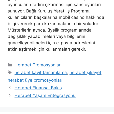
oyuncuların tadını çıkarması için şans oyunları
sunuyor. Bağlı Kuruluş Yaratılış Programı,
kullanıcıların başkalarına mobil casino hakkında
bilgi vererek para kazanmalarının bir yoludur.
Müşterilerin ayrıca, üyelik programlarında
değişiklik yapabilmeleri veya bilgilerini
güncelleyebilmeleri için e-posta adreslerini
etkinleştirmek için kullanmaları gerekir.
Kategoriler
Herabet Promosyonlar
Etiketler
herabet kayıt tamamlama
,
herabet şikayet
,
herabet üye promosyonları
Herabet Finansal Bakış
Herabet Yaşam Entegrasyonu