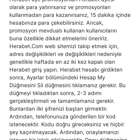
olarak para yatırırsanız ve promosyonları
kullanmadan para kazanırsanız, 15 dakika içinde
hesabınıza para çekebilirsiniz. Ancak,
promosyon mevduatı kullanan kullanıcıların
buna özellikle dikkat etmelerini öneririz.
Herabet.Com web sitemizi takip etmek için,
adres değişiklikleri ve değişiklikleri nedeniyle
genellikle haftada en az iki kez kapalı olan
Herabet giriş yapın. Herabet hesabı girdikten
sonra, Ayarlar bölümündeki Hesap My
Düğmesini Sil düğmesini tıklamanız gerekir. Bu
düğmeyi tıkladıktan sonra, 2-3 adımı
gerçekleştirmeli ve tamamlamanız gerekir.
Bunlardan ilki şifrenizi baştan girmektir.
Ardından, telefonunuza gönderilen bir kod
istenecektir. Kodu doğru gireceksiniz ve hiçbir
şey kaçırılmayacak. Ardından, onaylamanızı