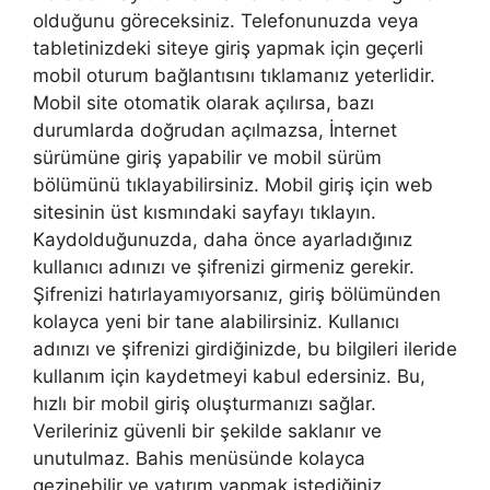
olduğunu göreceksiniz. Telefonunuzda veya
tabletinizdeki siteye giriş yapmak için geçerli
mobil oturum bağlantısını tıklamanız yeterlidir.
Mobil site otomatik olarak açılırsa, bazı
durumlarda doğrudan açılmazsa, İnternet
sürümüne giriş yapabilir ve mobil sürüm
bölümünü tıklayabilirsiniz. Mobil giriş için web
sitesinin üst kısmındaki sayfayı tıklayın.
Kaydolduğunuzda, daha önce ayarladığınız
kullanıcı adınızı ve şifrenizi girmeniz gerekir.
Şifrenizi hatırlayamıyorsanız, giriş bölümünden
kolayca yeni bir tane alabilirsiniz. Kullanıcı
adınızı ve şifrenizi girdiğinizde, bu bilgileri ileride
kullanım için kaydetmeyi kabul edersiniz. Bu,
hızlı bir mobil giriş oluşturmanızı sağlar.
Verileriniz güvenli bir şekilde saklanır ve
unutulmaz. Bahis menüsünde kolayca
gezinebilir ve yatırım yapmak istediğiniz