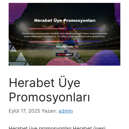
Herabet Üye
Promosyonları
Eylül 17, 2025
Yazarı:
admin
Herabet üye promosyonları Herabet üyesi