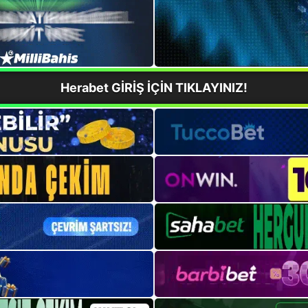
Herabet GİRİŞ İÇİN TIKLAYINIZ!