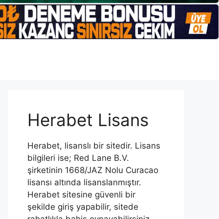
Herabet Lisans
Herabet, lisanslı bir sitedir. Lisans
bilgileri ise; Red Lane B.V.
şirketinin 1668/JAZ Nolu Curacao
lisansı altında lisanslanmıştır.
Herabet sitesine güvenli bir
şekilde giriş yapabilir, sitede