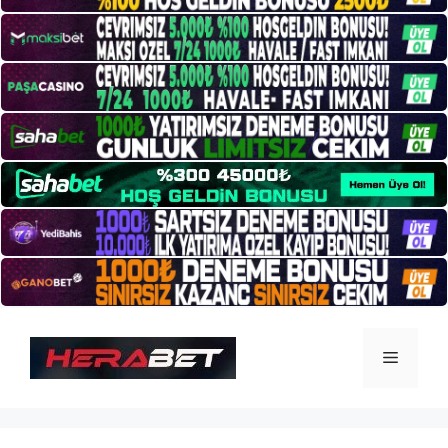
İçeriğe
atla
Menü