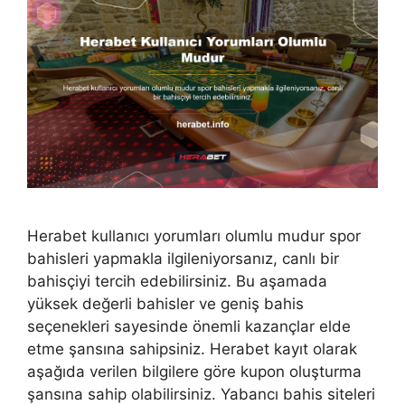
Herabet kullanıcı yorumları olumlu mudur spor
bahisleri yapmakla ilgileniyorsanız, canlı bir
bahisçiyi tercih edebilirsiniz. Bu aşamada
yüksek değerli bahisler ve geniş bahis
seçenekleri sayesinde önemli kazançlar elde
etme şansına sahipsiniz. Herabet kayıt olarak
aşağıda verilen bilgilere göre kupon oluşturma
şansına sahip olabilirsiniz. Yabancı bahis siteleri