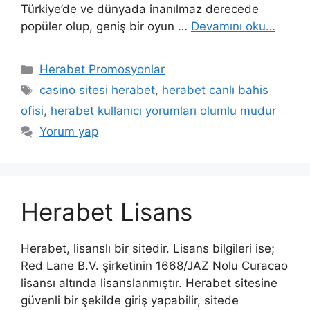
Türkiye’de ve dünyada inanılmaz derecede
popüler olup, geniş bir oyun …
Devamını oku…
Kategoriler
Herabet Promosyonlar
Etiketler
casino sitesi herabet
,
herabet canlı bahis
ofisi
,
herabet kullanıcı yorumları olumlu mudur
Yorum yap
Herabet Lisans
Herabet, lisanslı bir sitedir. Lisans bilgileri ise;
Red Lane B.V. şirketinin 1668/JAZ Nolu Curacao
lisansı altında lisanslanmıştır. Herabet sitesine
güvenli bir şekilde giriş yapabilir, sitede