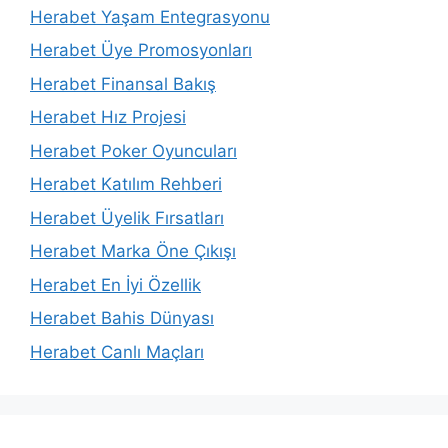
Herabet Yaşam Entegrasyonu
Herabet Üye Promosyonları
Herabet Finansal Bakış
Herabet Hız Projesi
Herabet Poker Oyuncuları
Herabet Katılım Rehberi
Herabet Üyelik Fırsatları
Herabet Marka Öne Çıkışı
Herabet En İyi Özellik
Herabet Bahis Dünyası
Herabet Canlı Maçları