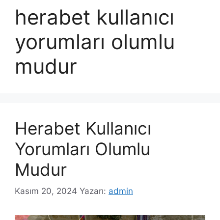
herabet kullanıcı
yorumları olumlu
mudur
Herabet Kullanıcı
Yorumları Olumlu
Mudur
Kasım 20, 2024
Yazarı:
admin