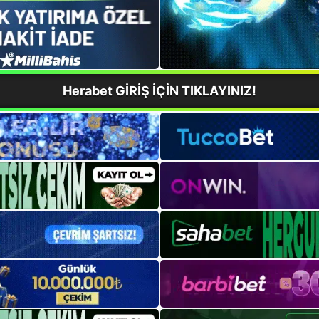
Herabet GİRİŞ İÇİN TIKLAYINIZ!