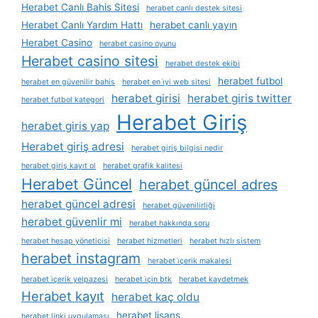
Herabet Canlı Bahis Sitesi
herabet canlı destek sitesi
Herabet Canlı Yardım Hattı
herabet canlı yayın
Herabet Casino
herabet casino oyunu
Herabet casino sitesi
herabet destek ekibi
herabet futbol
herabet en güvenilir bahis
herabet en i̇yi web sitesi
herabet girisi
herabet giris twitter
herabet futbol kategori
Herabet Giriş
herabet giris yap
Herabet giriş adresi
herabet giriş bilgisi nedir
herabet giriş kayıt ol
herabet grafik kalitesi
Herabet Güncel
herabet güncel adres
herabet güncel adresi
herabet güvenilirliği
herabet güvenlir mi
herabet hakkında soru
herabet hesap yöneticisi
herabet hizmetleri
herabet hızlı sistem
herabet instagram
herabet i̇çerik makalesi
herabet i̇çerik yelpazesi
herabet i̇çin btk
herabet kaydetmek
Herabet kayıt
herabet kaç oldu
herabet lisans
herabet linki uygulaması