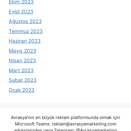
Ekim 2023
Eylül 2023
Ağustos 2023
Temmuz 2023
Haziran 2023
Mayıs 2023
Nisan 2023
Mart 2023
Şubat 2023
Ocak 2023
Avrasya'nın en büyük reklam platformunda olmak için
Microsoft Teams:
reklam@avrasyamarketing.com
adresimizden veya Telegram: @Avrasyamarketing