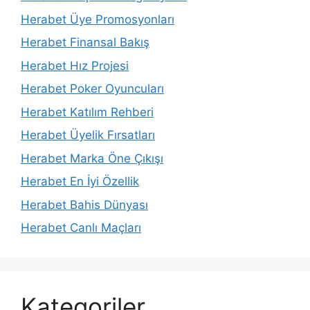
Herabet Üye Promosyonları
Herabet Finansal Bakış
Herabet Hız Projesi
Herabet Poker Oyuncuları
Herabet Katılım Rehberi
Herabet Üyelik Fırsatları
Herabet Marka Öne Çıkışı
Herabet En İyi Özellik
Herabet Bahis Dünyası
Herabet Canlı Maçları
Kategoriler