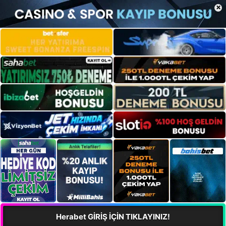
×
Herabet GİRİŞ İÇİN TIKLAYINIZ!