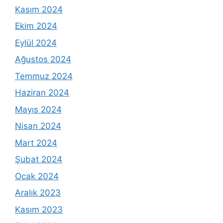
Kasım 2024
Ekim 2024
Eylül 2024
Ağustos 2024
Temmuz 2024
Haziran 2024
Mayıs 2024
Nisan 2024
Mart 2024
Şubat 2024
Ocak 2024
Aralık 2023
Kasım 2023