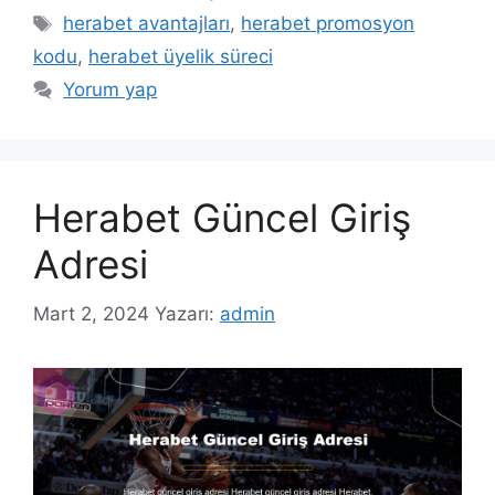
Etiketler
herabet avantajları
,
herabet promosyon
kodu
,
herabet üyelik süreci
Yorum yap
Herabet Güncel Giriş
Adresi
Mart 2, 2024
Yazarı:
admin