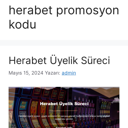
herabet promosyon
kodu
Herabet Üyelik Süreci
Mayıs 15, 2024
Yazarı:
admin