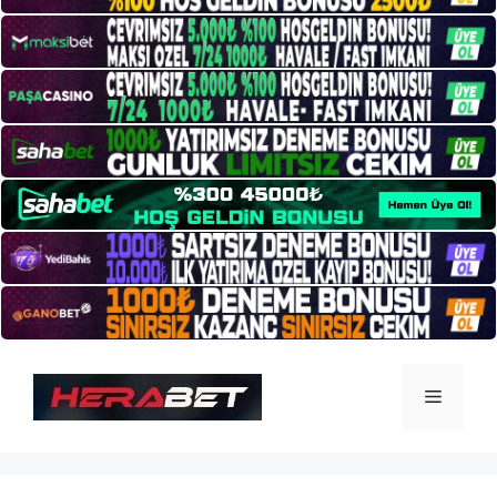
İçeriğe
atla
Menü