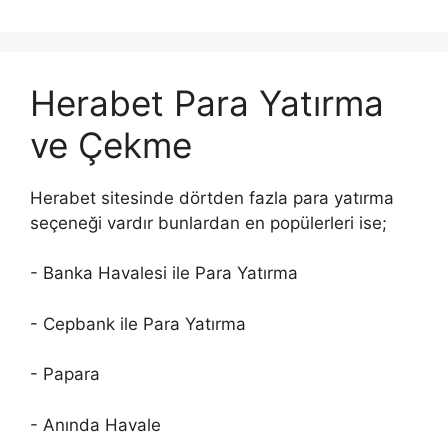
Herabet Para Yatırma
ve Çekme
Herabet sitesinde dörtden fazla para yatırma
seçeneği vardır bunlardan en popülerleri ise;
- Banka Havalesi ile Para Yatırma
- Cepbank ile Para Yatırma
- Papara
- Anında Havale