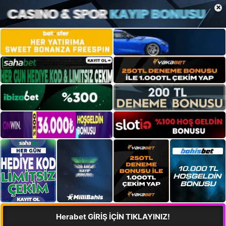
×
Herabet GİRİŞ İÇİN TIKLAYINIZ!