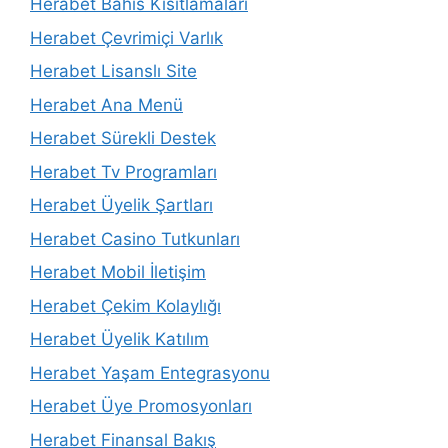
Herabet Bahis Kısıtlamaları
Herabet Çevrimiçi Varlık
Herabet Lisanslı Site
Herabet Ana Menü
Herabet Sürekli Destek
Herabet Tv Programları
Herabet Üyelik Şartları
Herabet Casino Tutkunları
Herabet Mobil İletişim
Herabet Çekim Kolaylığı
Herabet Üyelik Katılım
Herabet Yaşam Entegrasyonu
Herabet Üye Promosyonları
Herabet Finansal Bakış