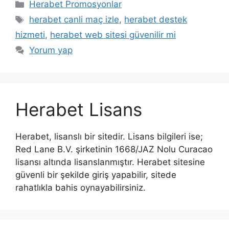
Kategoriler
Herabet Promosyonlar
Etiketler
herabet canli maç izle
,
herabet destek
hizmeti
,
herabet web sitesi güvenilir mi
Yorum yap
Herabet Lisans
Herabet, lisanslı bir sitedir. Lisans bilgileri ise;
Red Lane B.V. şirketinin 1668/JAZ Nolu Curacao
lisansı altında lisanslanmıştır. Herabet sitesine
güvenli bir şekilde giriş yapabilir, sitede
rahatlıkla bahis oynayabilirsiniz.