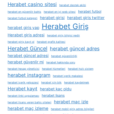
Herabet casino sitesi
herabet destek ekibi
herabet futbol
herabet en güvenilir bahis
herabet en i̇yi web sitesi
herabet girisi
herabet giris twitter
herabet futbol kategori
Herabet Giriş
herabet giris yap
Herabet giriş adresi
herabet giriş bilgisi nedir
herabet giriş kayıt ol
herabet grafik kalitesi
Herabet Güncel
herabet güncel adres
herabet güncel adresi
herabet güvenilirliği
herabet güvenlir mi
herabet hakkında soru
herabet hesap yöneticisi
herabet hizmetleri
herabet hızlı sistem
herabet instagram
herabet i̇çerik makalesi
herabet i̇çerik yelpazesi
herabet i̇çin btk
herabet kaydetmek
Herabet kayıt
herabet kaç oldu
herabet lisans
herabet linki uygulaması
herabet maç izle
herabet lisans veren bahis siteleri
herabet maç izleme
herabet mobil giriş adres bilgileri