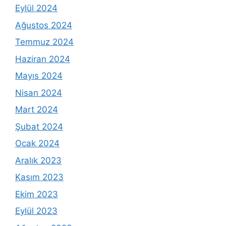
Eylül 2024
Ağustos 2024
Temmuz 2024
Haziran 2024
Mayıs 2024
Nisan 2024
Mart 2024
Şubat 2024
Ocak 2024
Aralık 2023
Kasım 2023
Ekim 2023
Eylül 2023