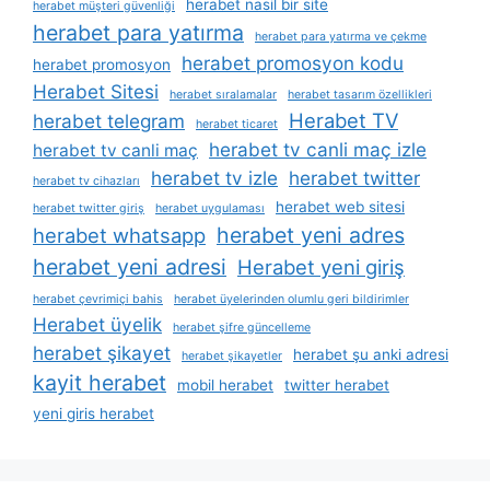
herabet nasil bir site
herabet müşteri güvenliği
herabet para yatırma
herabet para yatırma ve çekme
herabet promosyon kodu
herabet promosyon
Herabet Sitesi
herabet sıralamalar
herabet tasarım özellikleri
Herabet TV
herabet telegram
herabet ticaret
herabet tv canli maç izle
herabet tv canli maç
herabet tv izle
herabet twitter
herabet tv cihazları
herabet web sitesi
herabet twitter giriş
herabet uygulaması
herabet yeni adres
herabet whatsapp
herabet yeni adresi
Herabet yeni giriş
herabet çevrimiçi bahis
herabet üyelerinden olumlu geri bildirimler
Herabet üyelik
herabet şifre güncelleme
herabet şikayet
herabet şu anki adresi
herabet şikayetler
kayit herabet
mobil herabet
twitter herabet
yeni giris herabet