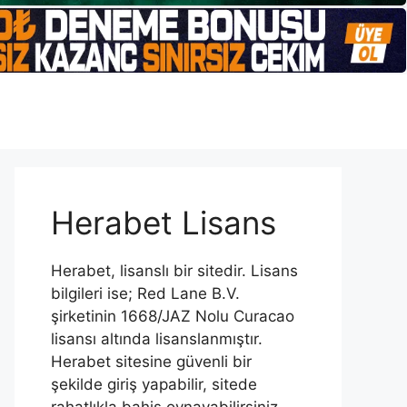
Herabet Lisans
Herabet, lisanslı bir sitedir. Lisans
bilgileri ise; Red Lane B.V.
şirketinin 1668/JAZ Nolu Curacao
lisansı altında lisanslanmıştır.
Herabet sitesine güvenli bir
şekilde giriş yapabilir, sitede