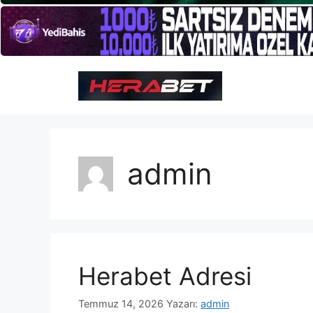
İçeriğe
atla
admin
Herabet Adresi
Temmuz 14, 2026
Yazarı:
admin