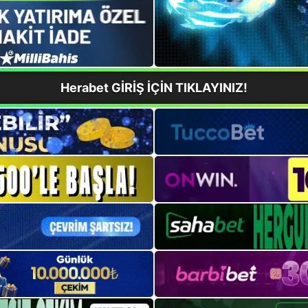
Herabet GİRİŞ İÇİN TIKLAYINIZ!