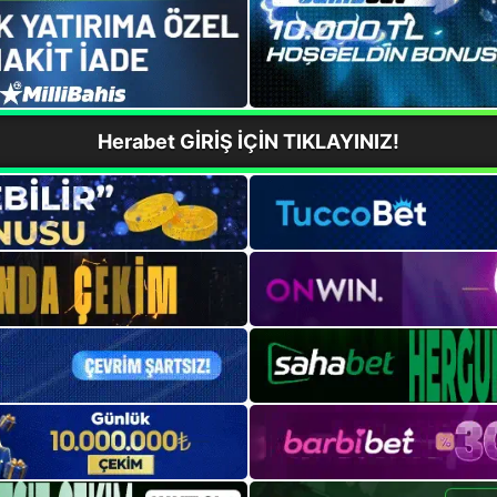
Herabet GİRİŞ İÇİN TIKLAYINIZ!