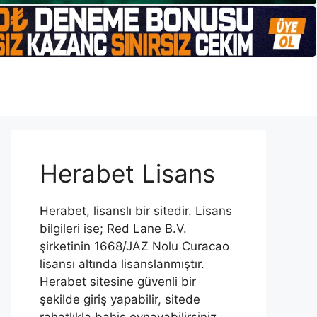
Herabet Lisans
Herabet, lisanslı bir sitedir. Lisans
bilgileri ise; Red Lane B.V.
şirketinin 1668/JAZ Nolu Curacao
lisansı altında lisanslanmıştır.
Herabet sitesine güvenli bir
şekilde giriş yapabilir, sitede