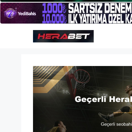
İçeriğe
atla