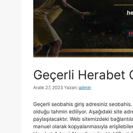
Geçerli Herabet G
Aralık 27, 2023
Yazarı:
admin
Geçerli seobahis giriş adresiniz seobahis. 
olduğu tahmin ediliyor. Aşağıdaki site ad
paylaşılacaktır. Web sitemizdeki bağlantıl
manuel olarak kopyalanmasıyla erişilebilen 