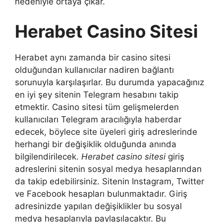
nedeniyle ortaya çıkar.
Herabet Casino Sitesi
Herabet aynı zamanda bir casino sitesi
olduğundan kullanıcılar nadiren bağlantı
sorunuyla karşılaşırlar. Bu durumda yapacağınız
en iyi şey sitenin Telegram hesabını takip
etmektir. Casino sitesi tüm gelişmelerden
kullanıcıları Telegram aracılığıyla haberdar
edecek, böylece site üyeleri giriş adreslerinde
herhangi bir değişiklik olduğunda anında
bilgilendirilecek.
Herabet casino sitesi
giriş
adreslerini sitenin sosyal medya hesaplarından
da takip edebilirsiniz. Sitenin Instagram, Twitter
ve Facebook hesapları bulunmaktadır. Giriş
adresinizde yapılan değişiklikler bu sosyal
medya hesaplarıyla paylaşılacaktır. Bu