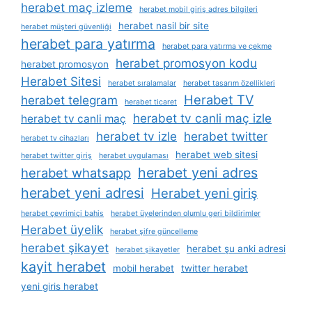
herabet maç izleme
herabet mobil giriş adres bilgileri
herabet nasil bir site
herabet müşteri güvenliği
herabet para yatırma
herabet para yatırma ve çekme
herabet promosyon kodu
herabet promosyon
Herabet Sitesi
herabet sıralamalar
herabet tasarım özellikleri
Herabet TV
herabet telegram
herabet ticaret
herabet tv canli maç izle
herabet tv canli maç
herabet tv izle
herabet twitter
herabet tv cihazları
herabet web sitesi
herabet twitter giriş
herabet uygulaması
herabet yeni adres
herabet whatsapp
herabet yeni adresi
Herabet yeni giriş
herabet çevrimiçi bahis
herabet üyelerinden olumlu geri bildirimler
Herabet üyelik
herabet şifre güncelleme
herabet şikayet
herabet şu anki adresi
herabet şikayetler
kayit herabet
mobil herabet
twitter herabet
yeni giris herabet