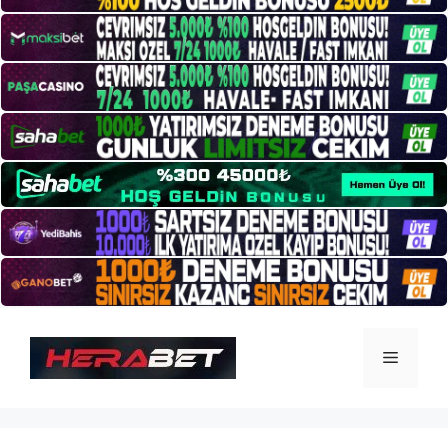
İçeriğe
atla
Menü