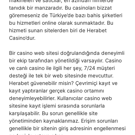
makineleri ve satıcılar, en azından filmlerde
tanıdık bir manzaradır. Bu casinoları bizzat
göremeseniz de Türkiye’de bazı bahis şirketleri
bu hizmetleri online olarak sunmaktadır. Bu
hizmeti sunan sitelerden biri de Herabet
Casino’dur.
Bir casino web sitesi doğrulandığında deneyimli
bir ekip tarafından yönetildiği varsayılır. Casino
ve canlı casino ile ilgili her şey, 7/24 müşteri
desteği ile tek bir web sitesinde mevcuttur.
Herabet güvenebilir misin? Çevrimiçi kayıt ve
kayıt yaptıranlar gerçek casino ortamını
deneyimleyebilirler. Kullanıcılar casino web
sitesine kayıt işlemi sırasında sorunlarla
karşılaşabilir. Bu sorun genellikle site
yönetiminden kaynaklanmaz. Erişim sorunları
genellikle bir sitenin giriş adresinin engellenmesi