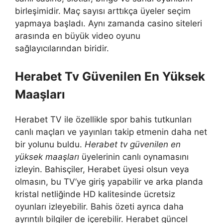
birleşimidir. Maç sayısı arttıkça üyeler seçim
yapmaya başladı. Aynı zamanda casino siteleri
arasında en büyük video oyunu
sağlayıcılarından biridir.
Herabet Tv Güvenilen En Yüksek
Maaşları
Herabet TV ile özellikle spor bahis tutkunları
canlı maçları ve yayınları takip etmenin daha net
bir yolunu buldu.
Herabet tv güvenilen en
yüksek maaşları
üyelerinin canlı oynamasını
izleyin. Bahisçiler, Herabet üyesi olsun veya
olmasın, bu TV’ye giriş yapabilir ve arka planda
kristal netliğinde HD kalitesinde ücretsiz
oyunları izleyebilir. Bahis özeti ayrıca daha
ayrıntılı bilgiler de içerebilir. Herabet güncel