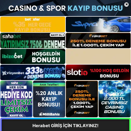
×
Herabet GİRİŞ İÇİN TIKLAYINIZ!