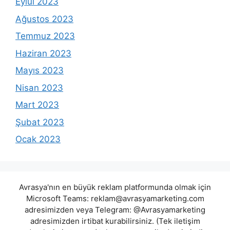
Eylül 2023
Ağustos 2023
Temmuz 2023
Haziran 2023
Mayıs 2023
Nisan 2023
Mart 2023
Şubat 2023
Ocak 2023
Avrasya'nın en büyük reklam platformunda olmak için
Microsoft Teams:
reklam@avrasyamarketing.com
adresimizden veya Telegram: @Avrasyamarketing
adresimizden irtibat kurabilirsiniz. (Tek iletişim