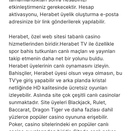
etkinleştirmeniz gerekecektir. Hesap
aktivasyonu, Herabet üyelik oluşturma e-posta
adresinize bir link gönderilerek yapılabilir.
Herabet, özel web sitesi tabanlı casino
hizmetlerinden biridir.Herabet TV ile özellikle
spor bahis tutkunları canlı maçları ve yayınları
takip etmenin daha net bir yolunu buldu.
Herabet üyelerinin canlı oynamasını izleyin.
Bahisçiler, Herabet üyesi olsun veya olmasın, bu
TV’ye giriş yapabilir ve arka planda kristal
netliğinde HD kalitesinde ücretsiz oyunları
izleyebilir. Aslında site çok çeşitli canlı casinolar
sunmaktadır. Site üyeleri Blackjack, Rulet,
Baccarat, Dragon Tiger ve daha fazlası dahil
yüzlerce popüler casino oyununa erişebilir.
Poker, casino sitelerindeki en popüler canlı