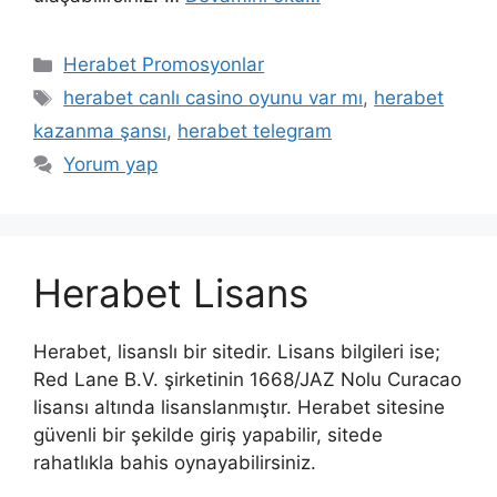
Kategoriler
Herabet Promosyonlar
Etiketler
herabet canlı casino oyunu var mı
,
herabet
kazanma şansı
,
herabet telegram
Yorum yap
Herabet Lisans
Herabet, lisanslı bir sitedir. Lisans bilgileri ise;
Red Lane B.V. şirketinin 1668/JAZ Nolu Curacao
lisansı altında lisanslanmıştır. Herabet sitesine
güvenli bir şekilde giriş yapabilir, sitede
rahatlıkla bahis oynayabilirsiniz.