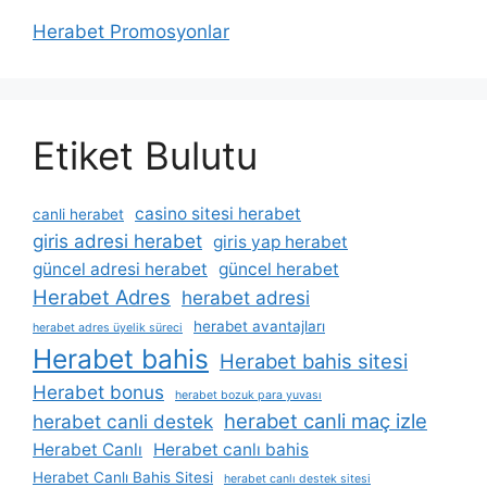
Herabet Promosyonlar
Etiket Bulutu
casino sitesi herabet
canli herabet
giris adresi herabet
giris yap herabet
güncel adresi herabet
güncel herabet
Herabet Adres
herabet adresi
herabet avantajları
herabet adres üyelik süreci
Herabet bahis
Herabet bahis sitesi
Herabet bonus
herabet bozuk para yuvası
herabet canli maç izle
herabet canli destek
Herabet Canlı
Herabet canlı bahis
Herabet Canlı Bahis Sitesi
herabet canlı destek sitesi