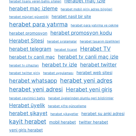
herabet maç izle
herabet lisans veren bahis siteleri
herabet maç izleme
herabet mobil giriş adres bilgileri
herabet nasil bir site
herabet müşteri güvenliği
herabet para yatırma
herabet para yatırma ve çekme
herabet promosyon kodu
herabet promosyon
Herabet Sitesi
herabet sıralamalar
herabet tasarım özellikleri
Herabet TV
herabet telegram
herabet ticaret
herabet tv canli maç izle
herabet tv canli maç
herabet tv izle
herabet twitter
herabet tv cihazları
herabet web sitesi
herabet twitter giriş
herabet uygulaması
herabet yeni adres
herabet whatsapp
herabet yeni adresi
Herabet yeni giriş
herabet çevrimiçi bahis
herabet üyelerinden olumlu geri bildirimler
Herabet üyelik
herabet şifre güncelleme
herabet şikayet
herabet şu anki adresi
herabet şikayetler
kayit herabet
mobil herabet
twitter herabet
yeni giris herabet