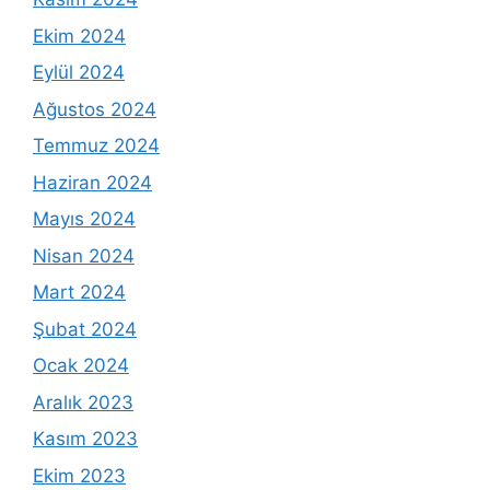
Ekim 2024
Eylül 2024
Ağustos 2024
Temmuz 2024
Haziran 2024
Mayıs 2024
Nisan 2024
Mart 2024
Şubat 2024
Ocak 2024
Aralık 2023
Kasım 2023
Ekim 2023