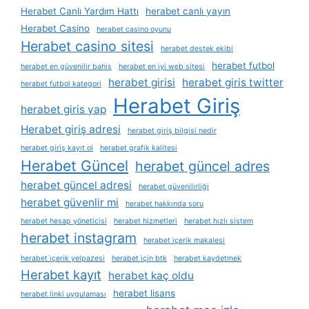
Herabet Canlı Yardım Hattı
herabet canlı yayın
Herabet Casino
herabet casino oyunu
Herabet casino sitesi
herabet destek ekibi
herabet futbol
herabet en güvenilir bahis
herabet en i̇yi web sitesi
herabet girisi
herabet giris twitter
herabet futbol kategori
Herabet Giriş
herabet giris yap
Herabet giriş adresi
herabet giriş bilgisi nedir
herabet giriş kayıt ol
herabet grafik kalitesi
Herabet Güncel
herabet güncel adres
herabet güncel adresi
herabet güvenilirliği
herabet güvenlir mi
herabet hakkında soru
herabet hesap yöneticisi
herabet hizmetleri
herabet hızlı sistem
herabet instagram
herabet i̇çerik makalesi
herabet i̇çerik yelpazesi
herabet i̇çin btk
herabet kaydetmek
Herabet kayıt
herabet kaç oldu
herabet lisans
herabet linki uygulaması