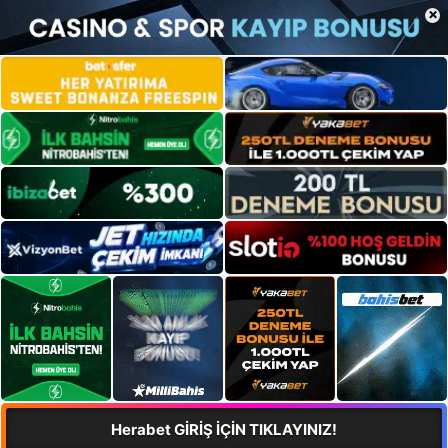
×
Herabet GİRİŞ İÇİN TIKLAYINIZ!