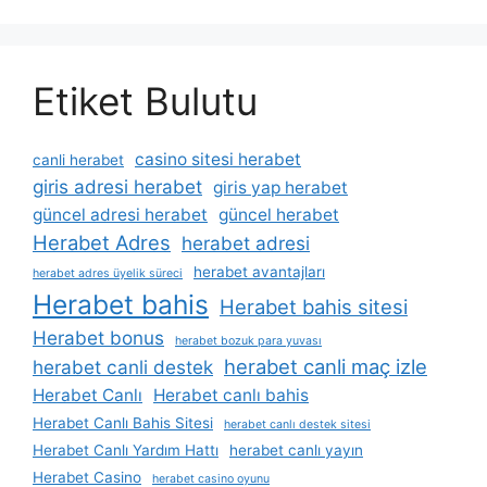
Etiket Bulutu
casino sitesi herabet
canli herabet
giris adresi herabet
giris yap herabet
güncel adresi herabet
güncel herabet
Herabet Adres
herabet adresi
herabet avantajları
herabet adres üyelik süreci
Herabet bahis
Herabet bahis sitesi
Herabet bonus
herabet bozuk para yuvası
herabet canli maç izle
herabet canli destek
Herabet Canlı
Herabet canlı bahis
Herabet Canlı Bahis Sitesi
herabet canlı destek sitesi
Herabet Canlı Yardım Hattı
herabet canlı yayın
Herabet Casino
herabet casino oyunu