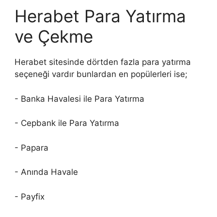
Herabet Para Yatırma
ve Çekme
Herabet sitesinde dörtden fazla para yatırma
seçeneği vardır bunlardan en popülerleri ise;
- Banka Havalesi ile Para Yatırma
- Cepbank ile Para Yatırma
- Papara
- Anında Havale
- Payfix