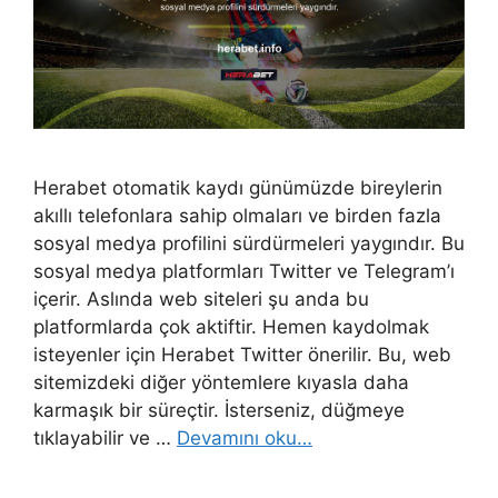
Herabet otomatik kaydı günümüzde bireylerin
akıllı telefonlara sahip olmaları ve birden fazla
sosyal medya profilini sürdürmeleri yaygındır. Bu
sosyal medya platformları Twitter ve Telegram’ı
içerir. Aslında web siteleri şu anda bu
platformlarda çok aktiftir. Hemen kaydolmak
isteyenler için Herabet Twitter önerilir. Bu, web
sitemizdeki diğer yöntemlere kıyasla daha
karmaşık bir süreçtir. İsterseniz, düğmeye
tıklayabilir ve …
Devamını oku…