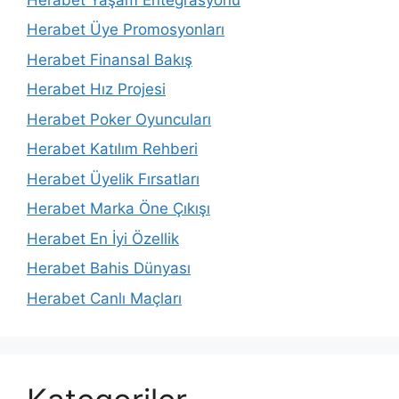
Herabet Üye Promosyonları
Herabet Finansal Bakış
Herabet Hız Projesi
Herabet Poker Oyuncuları
Herabet Katılım Rehberi
Herabet Üyelik Fırsatları
Herabet Marka Öne Çıkışı
Herabet En İyi Özellik
Herabet Bahis Dünyası
Herabet Canlı Maçları