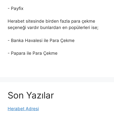
- Payfix
Herabet sitesinde birden fazla para çekme
seçeneği vardır bunlardan en popülerleri ise;
- Banka Havalesi ile Para Çekme
- Papara ile Para Çekme
Son Yazılar
Herabet Adresi