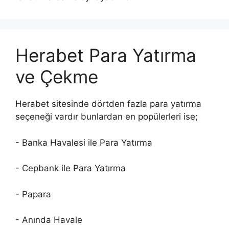
Herabet Para Yatırma
ve Çekme
Herabet sitesinde dörtden fazla para yatırma
seçeneği vardır bunlardan en popülerleri ise;
- Banka Havalesi ile Para Yatırma
- Cepbank ile Para Yatırma
- Papara
- Anında Havale