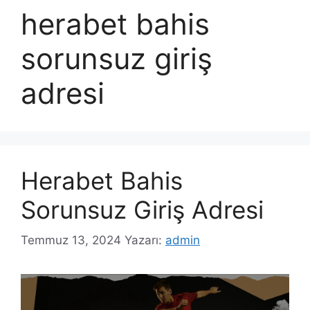
herabet bahis
sorunsuz giriş
adresi
Herabet Bahis
Sorunsuz Giriş Adresi
Temmuz 13, 2024
Yazarı:
admin