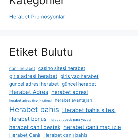
Kategoriler
Herabet Promosyonlar
Etiket Bulutu
casino sitesi herabet
canli herabet
giris adresi herabet
giris yap herabet
güncel adresi herabet
güncel herabet
Herabet Adres
herabet adresi
herabet avantajları
herabet adres üyelik süreci
Herabet bahis
Herabet bahis sitesi
Herabet bonus
herabet bozuk para yuvası
herabet canli maç izle
herabet canli destek
Herabet Canlı
Herabet canlı bahis