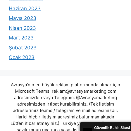
Haziran 2023
Mayıs 2023
Nisan 2023
Mart 2023
Şubat 2023
Ocak 2023
Avrasya'nın en büyük reklam platformunda olmak için
Microsoft Teams:
reklam@avrasyamarketing.com
adresimizden veya Telegram: @Avrasyamarketing
adresimizden irtibat kurabilirsiniz. (Tek iletişim
adreslerimiz teams / telegram ve mail adresimizdir.
Harici hiçbir iletişim adresimiz bulunmamaktadır.
Lütfen itibar etmeyiniz.) Türkiye yasalarına göre 7258
sayılı kanun uyarınca yasa dışı bahis oynamanın