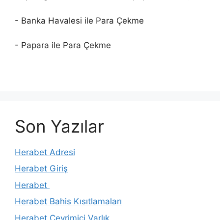
- Banka Havalesi ile Para Çekme
- Papara ile Para Çekme
Son Yazılar
Herabet Adresi
Herabet Giriş
Herabet
Herabet Bahis Kısıtlamaları
Herabet Çevrimiçi Varlık