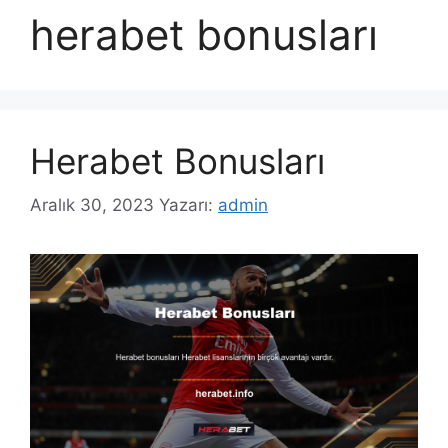
herabet bonusları
Herabet Bonusları
Aralık 30, 2023
Yazarı:
admin