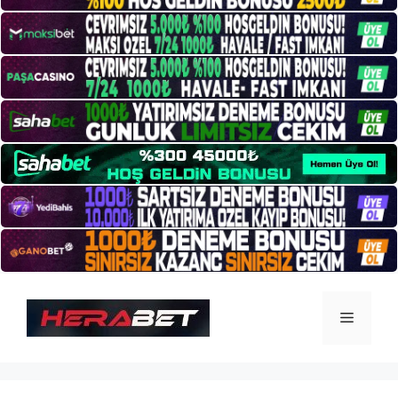
İçeriğe
atla
Menü