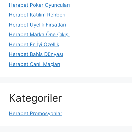
Herabet Poker Oyuncuları
Herabet Katılım Rehberi
Herabet Üyelik Fırsatları
Herabet Marka Öne Çıkışı
Herabet En İyi Özellik
Herabet Bahis Dünyası
Herabet Canlı Maçları
Kategoriler
Herabet Promosyonlar