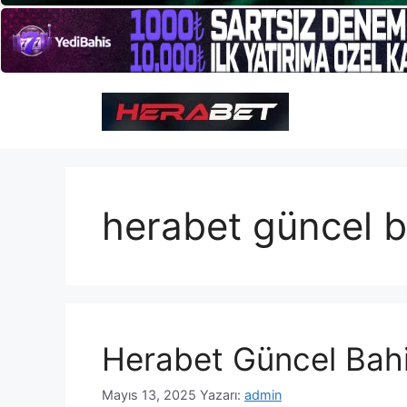
İçeriğe
atla
herabet güncel b
Herabet Güncel Bahi
Mayıs 13, 2025
Yazarı:
admin