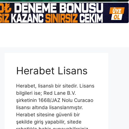
Herabet Lisans
Herabet, lisanslı bir sitedir. Lisans
bilgileri ise; Red Lane B.V.
şirketinin 1668/JAZ Nolu Curacao
lisansı altında lisanslanmıştır.
Herabet sitesine güvenli bir
şekilde giriş yapabilir, sitede