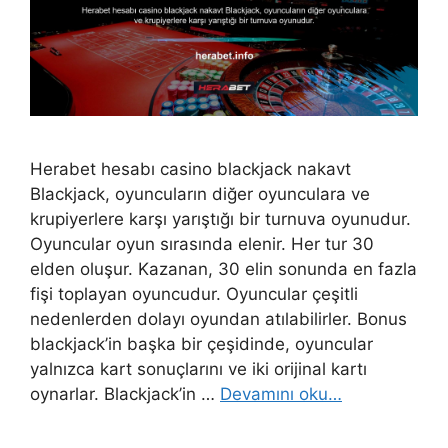
Herabet hesabı casino blackjack nakavt
Blackjack, oyuncuların diğer oyunculara ve
krupiyerlere karşı yarıştığı bir turnuva oyunudur.
Oyuncular oyun sırasında elenir. Her tur 30
elden oluşur. Kazanan, 30 elin sonunda en fazla
fişi toplayan oyuncudur. Oyuncular çeşitli
nedenlerden dolayı oyundan atılabilirler. Bonus
blackjack’in başka bir çeşidinde, oyuncular
yalnızca kart sonuçlarını ve iki orijinal kartı
oynarlar. Blackjack’in …
Devamını oku…