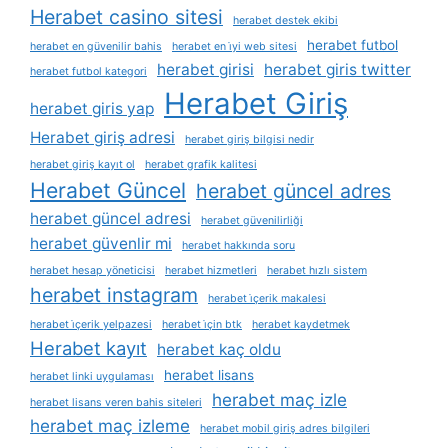
Herabet casino sitesi
herabet destek ekibi
herabet futbol
herabet en güvenilir bahis
herabet en i̇yi web sitesi
herabet girisi
herabet giris twitter
herabet futbol kategori
Herabet Giriş
herabet giris yap
Herabet giriş adresi
herabet giriş bilgisi nedir
herabet giriş kayıt ol
herabet grafik kalitesi
Herabet Güncel
herabet güncel adres
herabet güncel adresi
herabet güvenilirliği
herabet güvenlir mi
herabet hakkında soru
herabet hesap yöneticisi
herabet hizmetleri
herabet hızlı sistem
herabet instagram
herabet i̇çerik makalesi
herabet i̇çerik yelpazesi
herabet i̇çin btk
herabet kaydetmek
Herabet kayıt
herabet kaç oldu
herabet lisans
herabet linki uygulaması
herabet maç izle
herabet lisans veren bahis siteleri
herabet maç izleme
herabet mobil giriş adres bilgileri