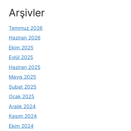
Arşivler
Temmuz 2026
Haziran 2026
Ekim 2025
Eylül 2025
Haziran 2025
Mayıs 2025
Şubat 2025
Ocak 2025
Aralık 2024
Kasım 2024
Ekim 2024