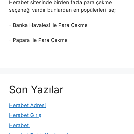
Herabet sitesinde birden fazla para çekme
seçeneği vardır bunlardan en popülerleri ise;
- Banka Havalesi ile Para Çekme
- Papara ile Para Çekme
Son Yazılar
Herabet Adresi
Herabet Giriş
Herabet