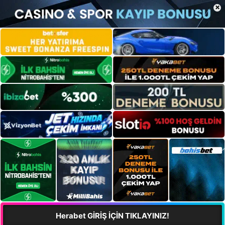
×
Herabet GİRİŞ İÇİN TIKLAYINIZ!