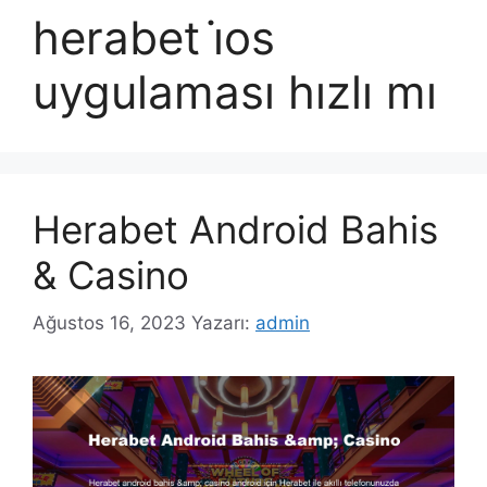
herabet i̇os
uygulaması hızlı mı
Herabet Android Bahis
& Casino
Ağustos 16, 2023
Yazarı:
admin