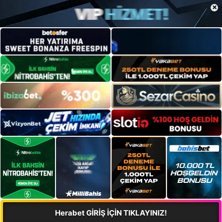
×
Herabet GİRİŞ İÇİN TIKLAYINIZ!