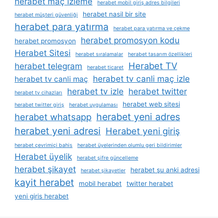
herabet maç izleme
herabet mobil giriş adres bilgileri
herabet nasil bir site
herabet müşteri güvenliği
herabet para yatırma
herabet para yatırma ve çekme
herabet promosyon kodu
herabet promosyon
Herabet Sitesi
herabet sıralamalar
herabet tasarım özellikleri
Herabet TV
herabet telegram
herabet ticaret
herabet tv canli maç izle
herabet tv canli maç
herabet tv izle
herabet twitter
herabet tv cihazları
herabet web sitesi
herabet twitter giriş
herabet uygulaması
herabet yeni adres
herabet whatsapp
herabet yeni adresi
Herabet yeni giriş
herabet çevrimiçi bahis
herabet üyelerinden olumlu geri bildirimler
Herabet üyelik
herabet şifre güncelleme
herabet şikayet
herabet şu anki adresi
herabet şikayetler
kayit herabet
mobil herabet
twitter herabet
yeni giris herabet