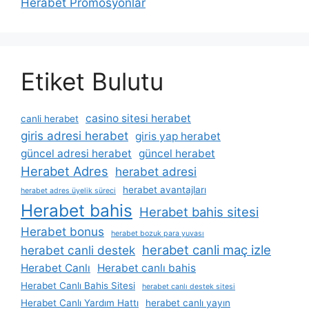
Herabet Promosyonlar
Etiket Bulutu
casino sitesi herabet
canli herabet
giris adresi herabet
giris yap herabet
güncel adresi herabet
güncel herabet
Herabet Adres
herabet adresi
herabet avantajları
herabet adres üyelik süreci
Herabet bahis
Herabet bahis sitesi
Herabet bonus
herabet bozuk para yuvası
herabet canli maç izle
herabet canli destek
Herabet Canlı
Herabet canlı bahis
Herabet Canlı Bahis Sitesi
herabet canlı destek sitesi
Herabet Canlı Yardım Hattı
herabet canlı yayın