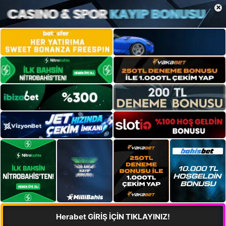
×
Herabet GİRİŞ İÇİN TIKLAYINIZ!