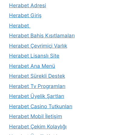
Herabet Adresi
Herabet Giriş
Herabet
Herabet Bahis Kısıtlamaları
Herabet Çevrimiçi Varlık
Herabet Lisanslı Site
Herabet Ana Menü
Herabet Sürekli Destek
Herabet Tv Programları
Herabet Üyelik Şartları
Herabet Casino Tutkunları
Herabet Mobil İletişim
Herabet Çekim Kolaylığı