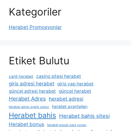
Kategoriler
Herabet Promosyonlar
Etiket Bulutu
casino sitesi herabet
canli herabet
giris adresi herabet
giris yap herabet
güncel adresi herabet
güncel herabet
Herabet Adres
herabet adresi
herabet avantajları
herabet adres üyelik süreci
Herabet bahis
Herabet bahis sitesi
Herabet bonus
herabet bozuk para yuvası