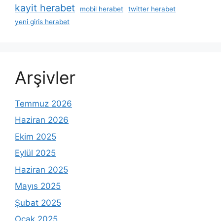
kayit herabet
mobil herabet
twitter herabet
yeni giris herabet
Arşivler
Temmuz 2026
Haziran 2026
Ekim 2025
Eylül 2025
Haziran 2025
Mayıs 2025
Şubat 2025
Ocak 2025