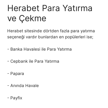
Herabet Para Yatırma
ve Çekme
Herabet sitesinde dörtden fazla para yatırma
seçeneği vardır bunlardan en popülerleri ise;
- Banka Havalesi ile Para Yatırma
- Cepbank ile Para Yatırma
- Papara
- Anında Havale
- Payfix