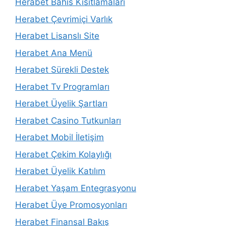
Herabet Bahis Kısıtlamaları
Herabet Çevrimiçi Varlık
Herabet Lisanslı Site
Herabet Ana Menü
Herabet Sürekli Destek
Herabet Tv Programları
Herabet Üyelik Şartları
Herabet Casino Tutkunları
Herabet Mobil İletişim
Herabet Çekim Kolaylığı
Herabet Üyelik Katılım
Herabet Yaşam Entegrasyonu
Herabet Üye Promosyonları
Herabet Finansal Bakış