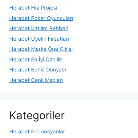
Herabet Hız Projesi
Herabet Poker Oyuncuları
Herabet Katılım Rehberi
Herabet Üyelik Fırsatları
Herabet Marka Öne Çıkışı
Herabet En İyi Özellik
Herabet Bahis Dünyası
Herabet Canlı Maçları
Kategoriler
Herabet Promosyonlar