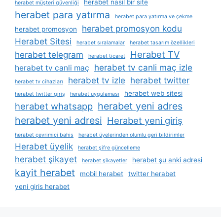
herabet nasil bir site
herabet müşteri güvenliği
herabet para yatırma
herabet para yatırma ve çekme
herabet promosyon kodu
herabet promosyon
Herabet Sitesi
herabet sıralamalar
herabet tasarım özellikleri
Herabet TV
herabet telegram
herabet ticaret
herabet tv canli maç izle
herabet tv canli maç
herabet tv izle
herabet twitter
herabet tv cihazları
herabet web sitesi
herabet twitter giriş
herabet uygulaması
herabet yeni adres
herabet whatsapp
herabet yeni adresi
Herabet yeni giriş
herabet çevrimiçi bahis
herabet üyelerinden olumlu geri bildirimler
Herabet üyelik
herabet şifre güncelleme
herabet şikayet
herabet şu anki adresi
herabet şikayetler
kayit herabet
mobil herabet
twitter herabet
yeni giris herabet