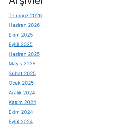
Arşivler
Temmuz 2026
Haziran 2026
Ekim 2025
Eylül 2025
Haziran 2025
Mayıs 2025
Şubat 2025
Ocak 2025
Aralık 2024
Kasım 2024
Ekim 2024
Eylül 2024