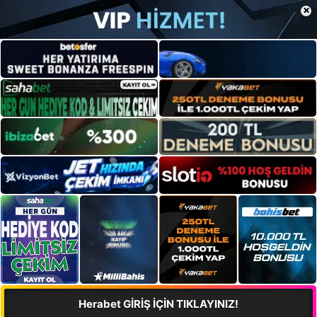
×
Herabet GİRİŞ İÇİN TIKLAYINIZ!