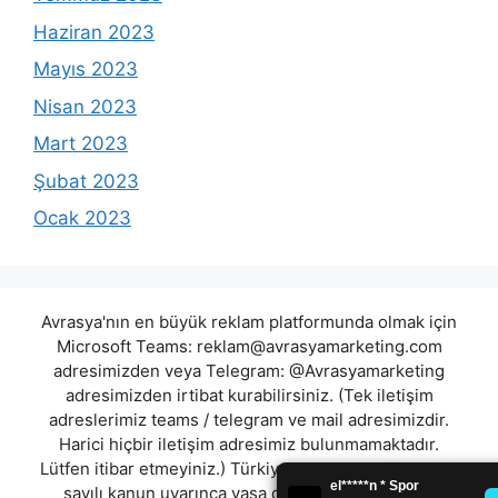
Haziran 2023
Mayıs 2023
Nisan 2023
Mart 2023
Şubat 2023
Ocak 2023
Avrasya'nın en büyük reklam platformunda olmak için
Microsoft Teams:
reklam@avrasyamarketing.com
adresimizden veya Telegram: @Avrasyamarketing
adresimizden irtibat kurabilirsiniz. (Tek iletişim
adreslerimiz teams / telegram ve mail adresimizdir.
Harici hiçbir iletişim adresimiz bulunmamaktadır.
Lütfen itibar etmeyiniz.) Türkiye yasalarına göre 7258
sayılı kanun uyarınca yasa dışı bahis oynamanın