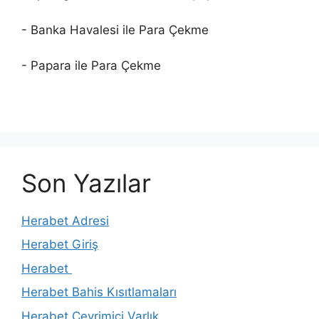
- Banka Havalesi ile Para Çekme
- Papara ile Para Çekme
Son Yazılar
Herabet Adresi
Herabet Giriş
Herabet
Herabet Bahis Kısıtlamaları
Herabet Çevrimiçi Varlık