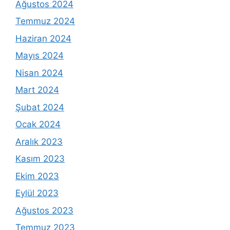
Ağustos 2024
Temmuz 2024
Haziran 2024
Mayıs 2024
Nisan 2024
Mart 2024
Şubat 2024
Ocak 2024
Aralık 2023
Kasım 2023
Ekim 2023
Eylül 2023
Ağustos 2023
Temmuz 2023