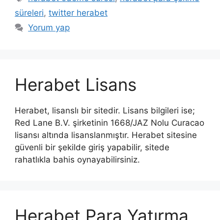
süreleri
,
twitter herabet
Yorum yap
Herabet Lisans
Herabet, lisanslı bir sitedir. Lisans bilgileri ise;
Red Lane B.V. şirketinin 1668/JAZ Nolu Curacao
lisansı altında lisanslanmıştır. Herabet sitesine
güvenli bir şekilde giriş yapabilir, sitede
rahatlıkla bahis oynayabilirsiniz.
Herabet Para Yatırma