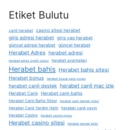
Etiket Bulutu
casino sitesi herabet
canli herabet
giris adresi herabet
giris yap herabet
güncel adresi herabet
güncel herabet
Herabet Adres
herabet adresi
herabet avantajları
herabet adres üyelik süreci
Herabet bahis
Herabet bahis sitesi
Herabet bonus
herabet bozuk para yuvası
herabet canli maç izle
herabet canli destek
Herabet Canlı
Herabet canlı bahis
Herabet Canlı Bahis Sitesi
herabet canlı destek sitesi
Herabet Canlı Yardım Hattı
herabet canlı yayın
Herabet Casino
herabet casino oyunu
Herabet casino sitesi
herabet destek ekibi