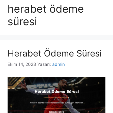
herabet ödeme
süresi
Herabet Ödeme Süresi
Ekim 14, 2023
Yazarı:
admin