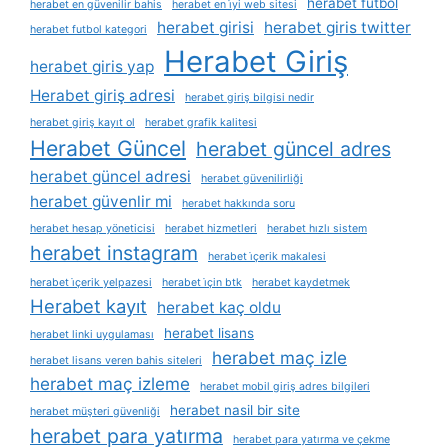
herabet futbol
herabet en güvenilir bahis
herabet en i̇yi web sitesi
herabet girisi
herabet giris twitter
herabet futbol kategori
Herabet Giriş
herabet giris yap
Herabet giriş adresi
herabet giriş bilgisi nedir
herabet giriş kayıt ol
herabet grafik kalitesi
Herabet Güncel
herabet güncel adres
herabet güncel adresi
herabet güvenilirliği
herabet güvenlir mi
herabet hakkında soru
herabet hesap yöneticisi
herabet hizmetleri
herabet hızlı sistem
herabet instagram
herabet i̇çerik makalesi
herabet i̇çerik yelpazesi
herabet i̇çin btk
herabet kaydetmek
Herabet kayıt
herabet kaç oldu
herabet lisans
herabet linki uygulaması
herabet maç izle
herabet lisans veren bahis siteleri
herabet maç izleme
herabet mobil giriş adres bilgileri
herabet nasil bir site
herabet müşteri güvenliği
herabet para yatırma
herabet para yatırma ve çekme