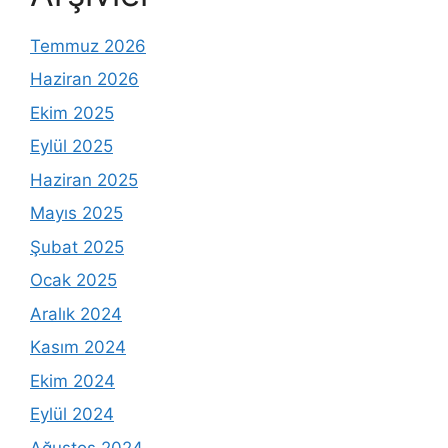
Temmuz 2026
Haziran 2026
Ekim 2025
Eylül 2025
Haziran 2025
Mayıs 2025
Şubat 2025
Ocak 2025
Aralık 2024
Kasım 2024
Ekim 2024
Eylül 2024
Ağustos 2024