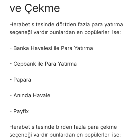
ve Çekme
Herabet sitesinde dörtden fazla para yatırma
seçeneği vardır bunlardan en popülerleri ise;
- Banka Havalesi ile Para Yatırma
- Cepbank ile Para Yatırma
- Papara
- Anında Havale
- Payfix
Herabet sitesinde birden fazla para çekme
seçeneği vardır bunlardan en popülerleri ise;