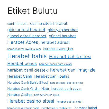
Etiket Bulutu
casino sitesi herabet
canli herabet
giris adresi herabet
giris yap herabet
güncel adresi herabet
güncel herabet
Herabet Adres
herabet adresi
herabet avantajları
herabet adres üyelik süreci
Herabet bahis
Herabet bahis sitesi
Herabet bonus
herabet bozuk para yuvası
herabet canli maç izle
herabet canli destek
Herabet Canlı
Herabet canlı bahis
Herabet Canlı Bahis Sitesi
herabet canlı destek sitesi
Herabet Canlı Yardım Hattı
herabet canlı yayın
Herabet Casino
herabet casino oyunu
Herabet casino sitesi
herabet destek ekibi
herabet futbol
herabet en güvenilir bahis
herabet en i̇yi web sitesi