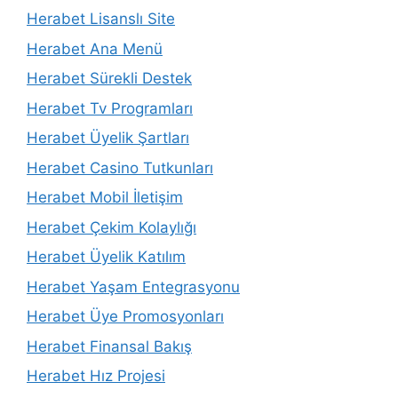
Herabet Lisanslı Site
Herabet Ana Menü
Herabet Sürekli Destek
Herabet Tv Programları
Herabet Üyelik Şartları
Herabet Casino Tutkunları
Herabet Mobil İletişim
Herabet Çekim Kolaylığı
Herabet Üyelik Katılım
Herabet Yaşam Entegrasyonu
Herabet Üye Promosyonları
Herabet Finansal Bakış
Herabet Hız Projesi