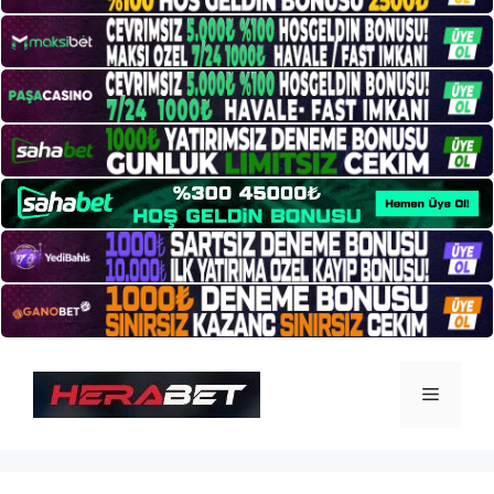
İçeriğe
atla
Menü