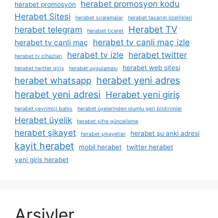
herabet promosyon kodu
herabet promosyon
Herabet Sitesi
herabet sıralamalar
herabet tasarım özellikleri
Herabet TV
herabet telegram
herabet ticaret
herabet tv canli maç izle
herabet tv canli maç
herabet tv izle
herabet twitter
herabet tv cihazları
herabet web sitesi
herabet twitter giriş
herabet uygulaması
herabet yeni adres
herabet whatsapp
herabet yeni adresi
Herabet yeni giriş
herabet çevrimiçi bahis
herabet üyelerinden olumlu geri bildirimler
Herabet üyelik
herabet şifre güncelleme
herabet şikayet
herabet şu anki adresi
herabet şikayetler
kayit herabet
mobil herabet
twitter herabet
yeni giris herabet
Arşivler