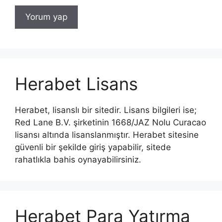
Herabet Lisans
Herabet, lisanslı bir sitedir. Lisans bilgileri ise;
Red Lane B.V. şirketinin 1668/JAZ Nolu Curacao
lisansı altında lisanslanmıştır. Herabet sitesine
güvenli bir şekilde giriş yapabilir, sitede
rahatlıkla bahis oynayabilirsiniz.
Herabet Para Yatırma