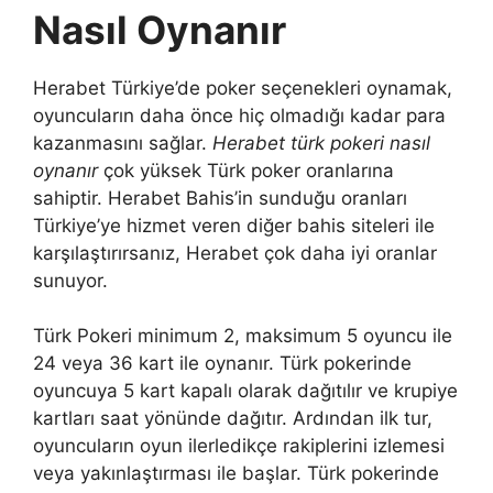
Nasıl Oynanır
Herabet Türkiye’de poker seçenekleri oynamak,
oyuncuların daha önce hiç olmadığı kadar para
kazanmasını sağlar.
Herabet türk pokeri nasıl
oynanır
çok yüksek Türk poker oranlarına
sahiptir. Herabet Bahis’in sunduğu oranları
Türkiye’ye hizmet veren diğer bahis siteleri ile
karşılaştırırsanız, Herabet çok daha iyi oranlar
sunuyor.
Türk Pokeri minimum 2, maksimum 5 oyuncu ile
24 veya 36 kart ile oynanır. Türk pokerinde
oyuncuya 5 kart kapalı olarak dağıtılır ve krupiye
kartları saat yönünde dağıtır. Ardından ilk tur,
oyuncuların oyun ilerledikçe rakiplerini izlemesi
veya yakınlaştırması ile başlar. Türk pokerinde