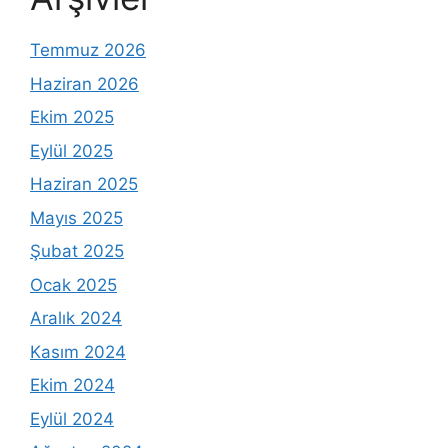
Temmuz 2026
Haziran 2026
Ekim 2025
Eylül 2025
Haziran 2025
Mayıs 2025
Şubat 2025
Ocak 2025
Aralık 2024
Kasım 2024
Ekim 2024
Eylül 2024