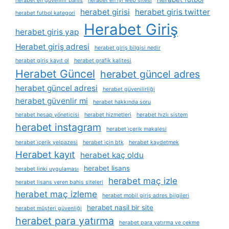
herabet en güvenilir bahis
herabet en i̇yi web sitesi
herabet girisi
herabet giris twitter
herabet futbol kategori
Herabet Giriş
herabet giris yap
Herabet giriş adresi
herabet giriş bilgisi nedir
herabet giriş kayıt ol
herabet grafik kalitesi
Herabet Güncel
herabet güncel adres
herabet güncel adresi
herabet güvenilirliği
herabet güvenlir mi
herabet hakkında soru
herabet hesap yöneticisi
herabet hizmetleri
herabet hızlı sistem
herabet instagram
herabet i̇çerik makalesi
herabet i̇çerik yelpazesi
herabet i̇çin btk
herabet kaydetmek
Herabet kayıt
herabet kaç oldu
herabet lisans
herabet linki uygulaması
herabet maç izle
herabet lisans veren bahis siteleri
herabet maç izleme
herabet mobil giriş adres bilgileri
herabet nasil bir site
herabet müşteri güvenliği
herabet para yatırma
herabet para yatırma ve çekme