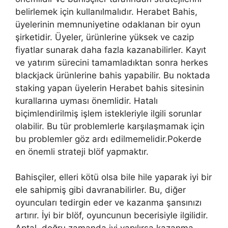
belirlemek için kullanılmalıdır. Herabet Bahis,
üyelerinin memnuniyetine odaklanan bir oyun
şirketidir. Üyeler, ürünlerine yüksek ve cazip
fiyatlar sunarak daha fazla kazanabilirler. Kayıt
ve yatırım sürecini tamamladıktan sonra herkes
blackjack ürünlerine bahis yapabilir. Bu noktada
staking yapan üyelerin Herabet bahis sitesinin
kurallarına uyması önemlidir. Hatalı
biçimlendirilmiş işlem istekleriyle ilgili sorunlar
olabilir. Bu tür problemlerle karşılaşmamak için
bu problemler göz ardı edilmemelidir.Pokerde
en önemli strateji blöf yapmaktır.
Bahisçiler, elleri kötü olsa bile hile yaparak iyi bir
ele sahipmiş gibi davranabilirler. Bu, diğer
oyuncuları tedirgin eder ve kazanma şansınızı
artırır. İyi bir blöf, oyuncunun becerisiyle ilgilidir.