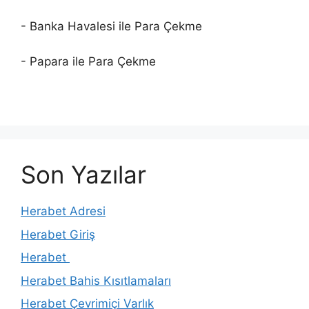
- Banka Havalesi ile Para Çekme
- Papara ile Para Çekme
Son Yazılar
Herabet Adresi
Herabet Giriş
Herabet
Herabet Bahis Kısıtlamaları
Herabet Çevrimiçi Varlık