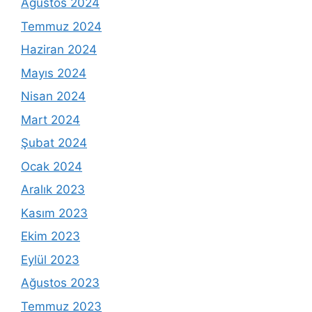
Ağustos 2024
Temmuz 2024
Haziran 2024
Mayıs 2024
Nisan 2024
Mart 2024
Şubat 2024
Ocak 2024
Aralık 2023
Kasım 2023
Ekim 2023
Eylül 2023
Ağustos 2023
Temmuz 2023